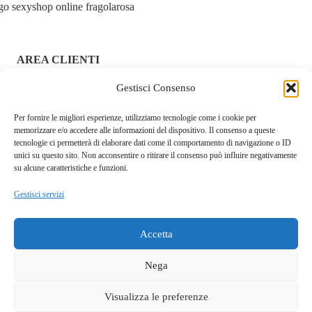
AREA CLIENTI
Gestisci Consenso
ACCEDI / REGISTRATI
Per fornire le migliori esperienze, utilizziamo tecnologie come i cookie per
CHI SIAMO – FRAGOLAROSA | SEXY SHOP ONLINE
memorizzare e/o accedere alle informazioni del dispositivo. Il consenso a queste
ITALIANO SICURO E DISCRETO
tecnologie ci permetterà di elaborare dati come il comportamento di navigazione o ID
unici su questo sito. Non acconsentire o ritirare il consenso può influire negativamente
RESI E RIMBORSI
su alcune caratteristiche e funzioni.
Gestisci servizi
COOKIE POLICY
PRIVACY POLICY
Accetta
SPEDIZIONI
Nega
TERMINI E CONDIZIONI
Visualizza le preferenze
Questo sito fa uso di cookie tecnici e a scopo pubblicitario.