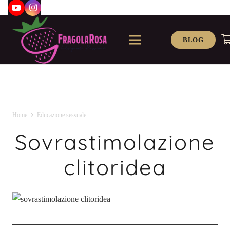
BLOG
Home
Educazione sessuale
Sovrastimolazione
clitoridea