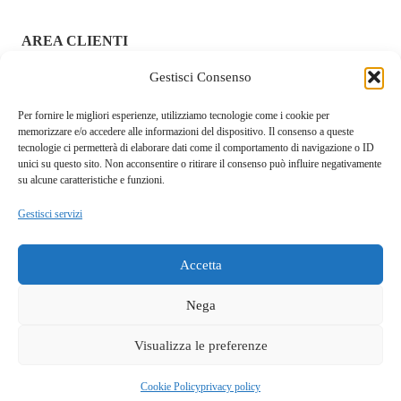
AREA CLIENTI
Gestisci Consenso
ACCEDI / REGISTRATI
Per fornire le migliori esperienze, utilizziamo tecnologie come i cookie per
CHI SIAMO – FRAGOLAROSA | SEXY SHOP ONLINE
memorizzare e/o accedere alle informazioni del dispositivo. Il consenso a queste
ITALIANO SICURO E DISCRETO
tecnologie ci permetterà di elaborare dati come il comportamento di navigazione o ID
unici su questo sito. Non acconsentire o ritirare il consenso può influire negativamente
RESI E RIMBORSI
su alcune caratteristiche e funzioni.
Gestisci servizi
COOKIE POLICY
PRIVACY POLICY
Accetta
SPEDIZIONI
Nega
TERMINI E CONDIZIONI
Visualizza le preferenze
Questo sito fa uso di cookie tecnici e a scopo pubblicitario.
Accettando dichiari di aver preso visione della privacy policy e
OK
Fragolarosa.com. p.i.04146960929. Ditta Serra Walter S.L. Cagliari
Cookie Policy
privacy policy
di acconsentirne l'utilizzo.
privacy policy