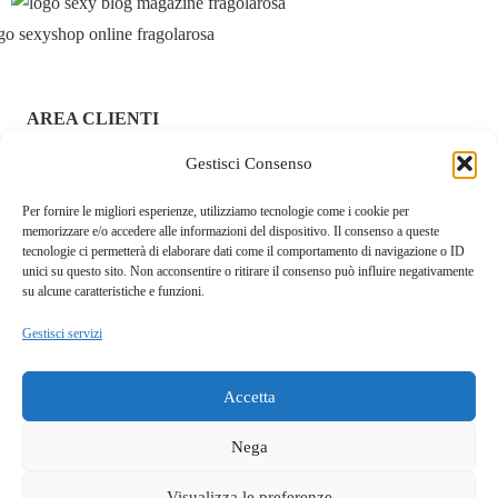
AREA CLIENTI
Gestisci Consenso
ACCEDI / REGISTRATI
Per fornire le migliori esperienze, utilizziamo tecnologie come i cookie per
CHI SIAMO – FRAGOLAROSA | SEXY SHOP ONLINE
memorizzare e/o accedere alle informazioni del dispositivo. Il consenso a queste
ITALIANO SICURO E DISCRETO
tecnologie ci permetterà di elaborare dati come il comportamento di navigazione o ID
unici su questo sito. Non acconsentire o ritirare il consenso può influire negativamente
RESI E RIMBORSI
su alcune caratteristiche e funzioni.
Gestisci servizi
COOKIE POLICY
PRIVACY POLICY
Accetta
SPEDIZIONI
Nega
TERMINI E CONDIZIONI
Visualizza le preferenze