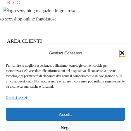
BLOG
AREA CLIENTI
ACCEDI / REGISTRATI
Gestisci Consenso
Per fornire le migliori esperienze, utilizziamo tecnologie come i cookie per
CHI SIAMO – FRAGOLAROSA | SEXY SHOP ONLINE
memorizzare e/o accedere alle informazioni del dispositivo. Il consenso a queste
ITALIANO SICURO E DISCRETO
tecnologie ci permetterà di elaborare dati come il comportamento di navigazione o ID
unici su questo sito. Non acconsentire o ritirare il consenso può influire negativamente
RESI E RIMBORSI
su alcune caratteristiche e funzioni.
Gestisci servizi
COOKIE POLICY
PRIVACY POLICY
Accetta
SPEDIZIONI
Nega