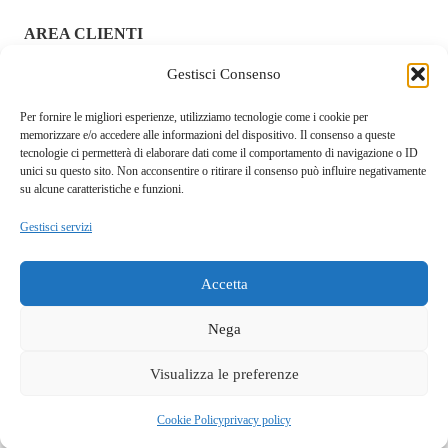
AREA CLIENTI
Gestisci Consenso
ACCEDI / REGISTRATI
Per fornire le migliori esperienze, utilizziamo tecnologie come i cookie per
CHI SIAMO – FRAGOLAROSA | SEXY SHOP ONLINE
memorizzare e/o accedere alle informazioni del dispositivo. Il consenso a queste
ITALIANO SICURO E DISCRETO
tecnologie ci permetterà di elaborare dati come il comportamento di navigazione o ID
unici su questo sito. Non acconsentire o ritirare il consenso può influire negativamente
RESI E RIMBORSI
su alcune caratteristiche e funzioni.
Gestisci servizi
COOKIE POLICY
PRIVACY POLICY
Accetta
SPEDIZIONI
Nega
TERMINI E CONDIZIONI
Visualizza le preferenze
Questo sito fa uso di cookie tecnici e a scopo pubblicitario.
Accettando dichiari di aver preso visione della privacy policy e
OK
Fragolarosa.com. p.i.04146960929. Ditta Serra Walter S.L. Cagliari
Cookie Policy
privacy policy
di acconsentirne l'utilizzo.
privacy policy