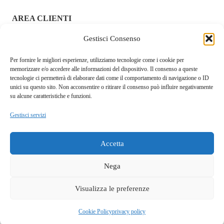
AREA CLIENTI
Gestisci Consenso
ACCEDI / REGISTRATI
Per fornire le migliori esperienze, utilizziamo tecnologie come i cookie per
CHI SIAMO – FRAGOLAROSA | SEXY SHOP ONLINE
memorizzare e/o accedere alle informazioni del dispositivo. Il consenso a queste
ITALIANO SICURO E DISCRETO
tecnologie ci permetterà di elaborare dati come il comportamento di navigazione o ID
unici su questo sito. Non acconsentire o ritirare il consenso può influire negativamente
RESI E RIMBORSI
su alcune caratteristiche e funzioni.
Gestisci servizi
COOKIE POLICY
PRIVACY POLICY
Accetta
SPEDIZIONI
Nega
TERMINI E CONDIZIONI
Visualizza le preferenze
Questo sito fa uso di cookie tecnici e a scopo pubblicitario.
Accettando dichiari di aver preso visione della privacy policy e
OK
Fragolarosa.com. p.i.04146960929. Ditta Serra Walter S.L. Cagliari
Cookie Policy
privacy policy
di acconsentirne l'utilizzo.
privacy policy