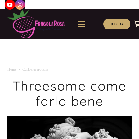
BLOG
Home
Curiosità erotiche
Threesome come
farlo bene