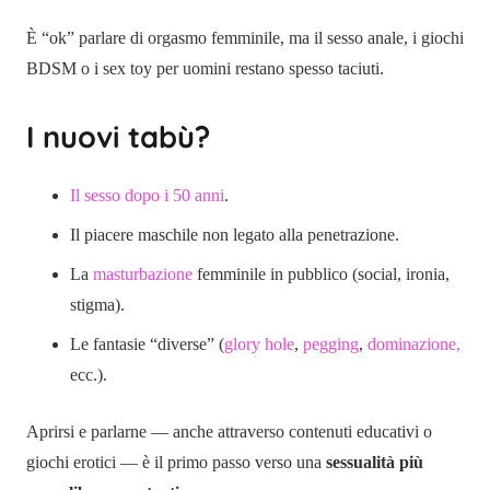
È “ok” parlare di orgasmo femminile, ma il sesso anale, i giochi
BDSM o i sex toy per uomini restano spesso taciuti.
I nuovi tabù?
Il sesso dopo i 50 anni
.
Il piacere maschile non legato alla penetrazione.
La
masturbazione
femminile in pubblico (social, ironia,
stigma).
Le fantasie “diverse” (
glory hole
,
pegging
,
dominazione,
ecc.).
Aprirsi e parlarne — anche attraverso contenuti educativi o
giochi erotici — è il primo passo verso una
sessualità più