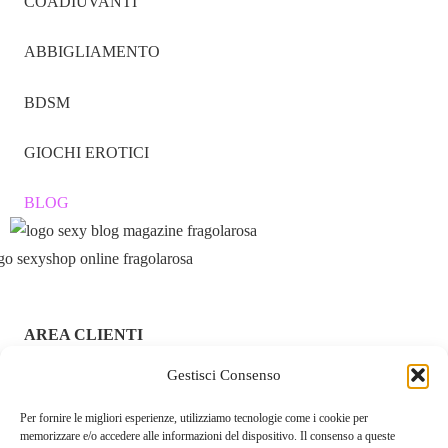
COADIUVANTI
ABBIGLIAMENTO
BDSM
GIOCHI EROTICI
BLOG
AREA CLIENTI
Gestisci Consenso
ACCEDI / REGISTRATI
Per fornire le migliori esperienze, utilizziamo tecnologie come i cookie per
CHI SIAMO – FRAGOLAROSA | SEXY SHOP ONLINE
memorizzare e/o accedere alle informazioni del dispositivo. Il consenso a queste
ITALIANO SICURO E DISCRETO