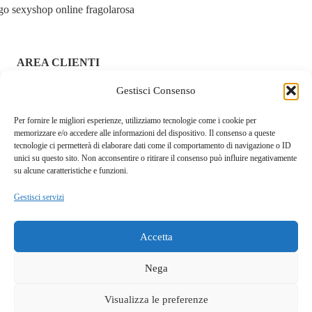
AREA CLIENTI
Gestisci Consenso
ACCEDI / REGISTRATI
Per fornire le migliori esperienze, utilizziamo tecnologie come i cookie per
CHI SIAMO – FRAGOLAROSA | SEXY SHOP ONLINE
memorizzare e/o accedere alle informazioni del dispositivo. Il consenso a queste
ITALIANO SICURO E DISCRETO
tecnologie ci permetterà di elaborare dati come il comportamento di navigazione o ID
unici su questo sito. Non acconsentire o ritirare il consenso può influire negativamente
RESI E RIMBORSI
su alcune caratteristiche e funzioni.
Gestisci servizi
COOKIE POLICY
PRIVACY POLICY
Accetta
SPEDIZIONI
Nega
TERMINI E CONDIZIONI
Visualizza le preferenze
Questo sito fa uso di cookie tecnici e a scopo pubblicitario.