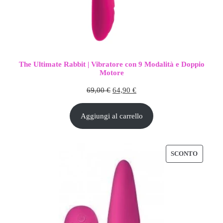
The Ultimate Rabbit | Vibratore con 9 Modalità e Doppio
Motore
Il
Il
69,00
€
64,90
€
prezzo
prezzo
Aggiungi al carrello
originale
attuale
era:
è:
69,00 €.
64,90 €.
PRODO
SCONTO
IN
OFFER