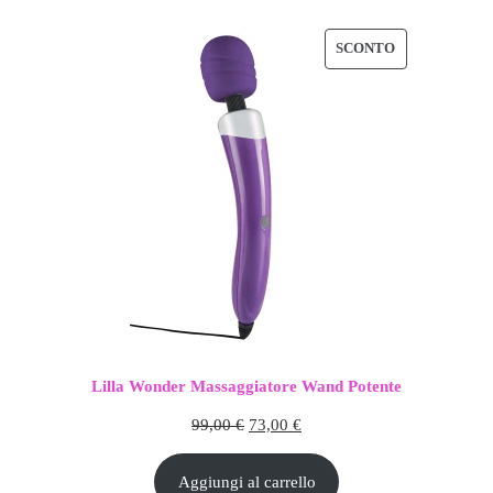
33,50 €.
23,45 €.
PRODOTTO
SCONTO
IN
OFFERTA
Lilla Wonder Massaggiatore Wand Potente
Il
Il
99,00
€
73,00
€
prezzo
prezzo
Aggiungi al carrello
originale
attuale