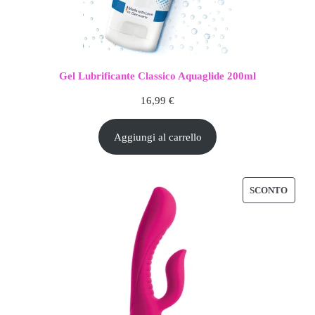
Gel Lubrificante Classico Aquaglide 200ml
16,99
€
Aggiungi al carrello
PROD
SCONTO
IN
OFFE