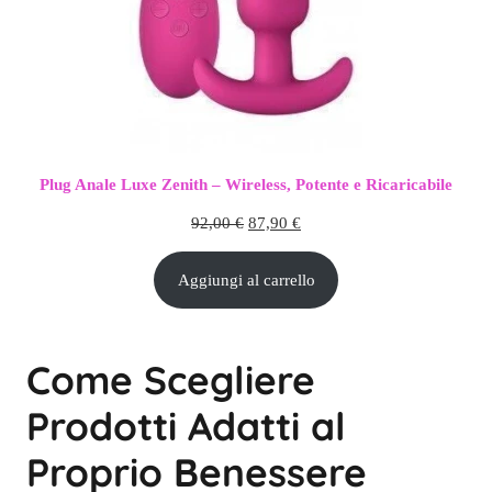
Plug Anale Luxe Zenith – Wireless, Potente e Ricaricabile
Il
Il
92,00
€
87,90
€
prezzo
prezzo
Aggiungi al carrello
originale
attuale
era:
è:
92,00 €.
87,90 €.
Come Scegliere
Prodotti Adatti al
Proprio Benessere