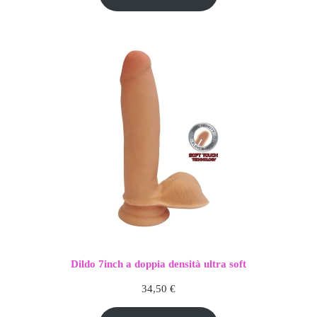
era:
è:
99,00 €.
73,00 €.
Dildo 7inch a doppia densità ultra soft
34,50
€