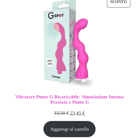
PROD
SCONTO
IN
OFFE
Vibratore Punto G Ricaricabile: Stimolazione Intensa
Prostata e Punto G
Il
Il
33,50
€
23,45
€
prezzo
prezzo
Aggiungi al carrello
originale
attuale
era:
è: