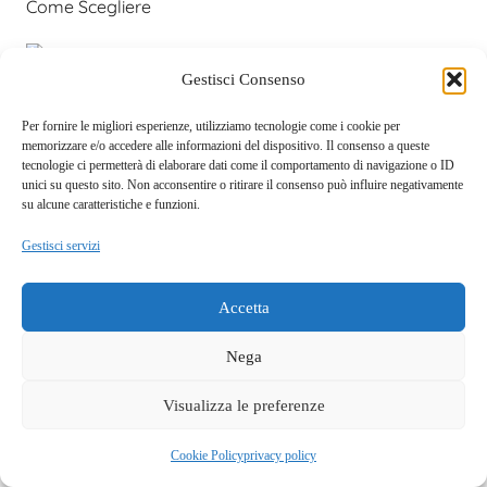
Come Scegliere
Gestisci Consenso
Oroscopo Erotico Agosto 2026: Amore, Passione e
Sex Toy per Ogni Segno
Per fornire le migliori esperienze, utilizziamo tecnologie come i cookie per
memorizzare e/o accedere alle informazioni del dispositivo. Il consenso a queste
tecnologie ci permetterà di elaborare dati come il comportamento di navigazione o ID
unici su questo sito. Non acconsentire o ritirare il consenso può influire negativamente
Kink e Fetish: Significato, Differenze e Tipi Più Diffusi
su alcune caratteristiche e funzioni.
Gestisci servizi
Accetta
Nega
Pagamenti sicuri e
Spedizione discreta, pacco
affidabili
anonimo
Visualizza le preferenze
Questo sito fa uso di cookie tecnici e a scopo pubblicitario.
Accettando dichiari di aver preso visione della privacy policy e
OK
Cookie Policy
privacy policy
di acconsentirne l'utilizzo.
privacy policy
Brand premium selezionati
Spedizioni 24/48h Gratuita