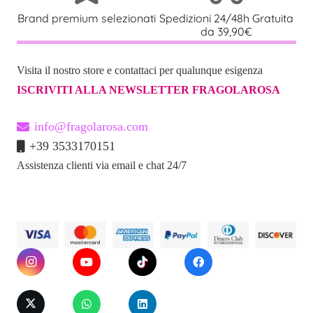
Fibbie in metallo resistente
per massima sicurezza
Brand premium selezionati
Spedizioni 24/48h Gratuita
da 39,90€
Cinghie in velcro
che mantengono l’O-ring saldo
Materiali sicuri
per il corpo e facili da pulire
Visita il nostro store e contattaci per qualunque esigenza
Design che si adatta al corpo
e migliora ad ogni
ISCRIVITI ALLA NEWSLETTER FRAGOLAROSA
utilizzo
info@fragolarosa.com
+39 3533170151
Perché scegliere il King
Assistenza clienti via email e chat 24/7
Cock Strap-On 7”?
Realismo senza compromessi
: scolpito a mano per
sembrare e sentirsi come un vero pene.
Controllo totale
: la ventosa consente di staccarlo e
fissarlo dove vuoi.