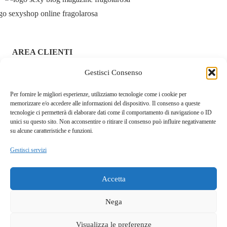
specifico per sex toys e lascia asciugare all’aria.
Scheda Tecnica:
AREA CLIENTI
Gestisci Consenso
ACCEDI / REGISTRATI
Caratteristica
Dettaglio
Per fornire le migliori esperienze, utilizziamo tecnologie come i cookie per
CHI SIAMO – FRAGOLAROSA | SEXY SHOP ONLINE
memorizzare e/o accedere alle informazioni del dispositivo. Il consenso a queste
ITALIANO SICURO E DISCRETO
Lunghezza dildo
17,80 cm
tecnologie ci permetterà di elaborare dati come il comportamento di navigazione o ID
unici su questo sito. Non acconsentire o ritirare il consenso può influire negativamente
RESI E RIMBORSI
su alcune caratteristiche e funzioni.
Materiale dildo
PVC di alta qualità, corpo-sicuro
Gestisci servizi
COOKIE POLICY
Tipo di
Vinile resistente, perizoma
imbracatura
regolabile
PRIVACY POLICY
Accetta
SPEDIZIONI
Vestibilità vita
Fino a 132 cm
Nega
TERMINI E CONDIZIONI
Base dildo
Ventosa potente
Visualizza le preferenze