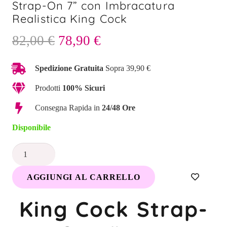
Strap-On 7” con Imbracatura
Realistica King Cock
Il
Il
82,00
€
78,90
€
prezzo
prezzo
originale
attuale
Spedizione Gratuita
Sopra 39,90 €
era:
è:
Prodotti
100% Sicuri
82,00 €.
78,90 €.
Consegna Rapida in
24/48 Ore
Disponibile
Strap-
On
AGGIUNGI AL CARRELLO
7”
con
King Cock Strap-
Imbracatura
Realistica