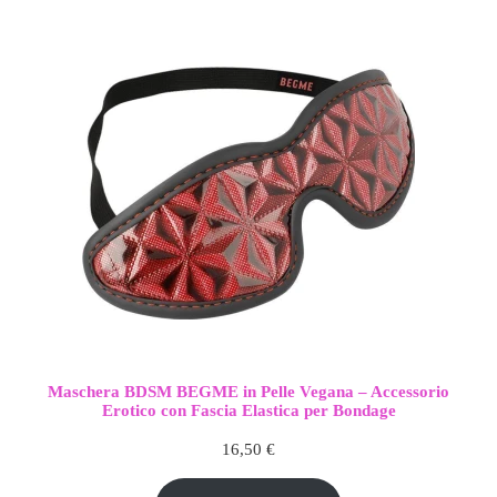
era:
è:
43,00 €.
36,00 €.
Maschera BDSM BEGME in Pelle Vegana – Accessorio
Erotico con Fascia Elastica per Bondage
16,50
€