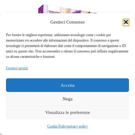
Gestisci Consenso
Per fornire le migliori esperienze, utilizziamo tecnologie come i cookie per
memorizzare e/o accedere alle informazioni del dispositivo. Il consenso a queste
tecnologie ci permetterà di elaborare dati come il comportamento di navigazione o ID
unici su questo sito. Non acconsentire o ritirare il consenso può influire negativamente
su alcune caratteristiche e funzioni.
Gestisci servizi
Accetta
Set Regalo Coppia Romantico
37,50
€
Nega
Visualizza le preferenze
Aggiungi al carrello
Questo sito fa uso di cookie tecnici e a scopo pubblicitario.
Accettando dichiari di aver preso visione della privacy policy e
OK
Cookie Policy
privacy policy
di acconsentirne l'utilizzo.
privacy policy