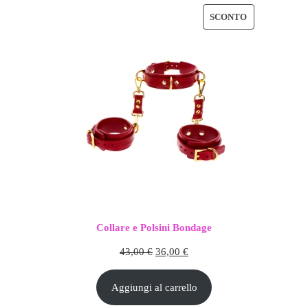
PRODOTTO
SCONTO
IN
OFFERTA
Collare e Polsini Bondage
Il
Il
43,00
€
36,00
€
prezzo
prezzo
Aggiungi al carrello
originale
attuale